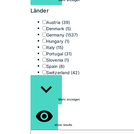
Mehr anzeigen
Länder
Austria
(39)
Denmark
(5)
Germany
(1537)
Hungary
(1)
Italy
(15)
Portugal
(31)
Slovenia
(1)
Spain
(8)
Switzerland
(42)
Mehr anzeigen
show results