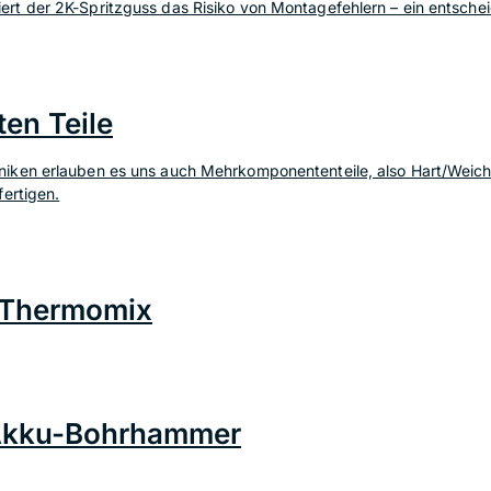
t der 2K-Spritzguss das Risiko von Montagefehlern – ein entscheid
en Teile
iken erlauben es uns auch Mehrkomponententeile, also Hart/Weich
ertigen.
r Thermomix
 Akku-Bohrhammer