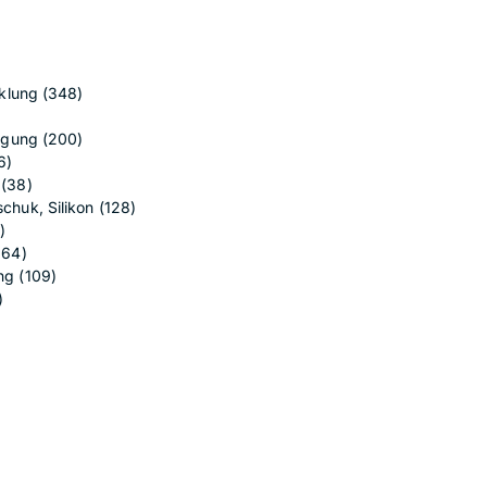
cklung
(348)
tigung
(200)
6)
n
(38)
chuk, Silikon
(128)
)
664)
ing
(109)
)