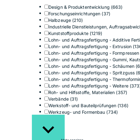
Design & Produktentwicklung
(663)
Forschungseinrichtungen
(37)
Halbzeuge
(210)
Industrielle Dienstleistungen, Auftragsabwi
Kunststoffprodukte
(1219)
Lohn- und Auftragsfertigung - Additive Fer
Lohn- und Auftragsfertigung - Extrusion
(13
Lohn- und Auftragsfertigung - Formpresse
Lohn- und Auftragsfertigung - Gummi, Kauts
Lohn- und Auftragsfertigung - Schäumen
(6
Lohn- und Auftragsfertigung - Spritzguss
(
Lohn- und Auftragsfertigung - Thermoform
Lohn- und Auftragsfertigung - Weitere
(373
Roh- und Hilfsstoffe, Materialien
(357)
Verbände
(31)
Werkstoff- und Bauteilprüfungen
(136)
Werkzeug- und Formenbau
(734)