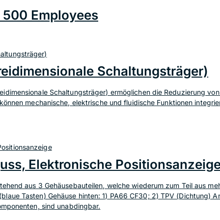
n 500 Employees
eidimensionale Schaltungsträger)
reidimensionale Schaltungsträger) ermöglichen die Reduzierung v
können mechanische, elektrische und fluidische Funktionen integrier
ss, Elektronische Positionsanzeig
stehend aus 3 Gehäusebauteilen, welche wiederum zum Teil aus meh
blaue Tasten) Gehäuse hinten: 1) PA66 CF30; 2) TPV (Dichtung) A
komponenten, sind unabdingbar.