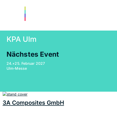
KPA Ulm
Nächstes Event
24.+25. Februar 2027
Ulm-Messe
3A Composites GmbH