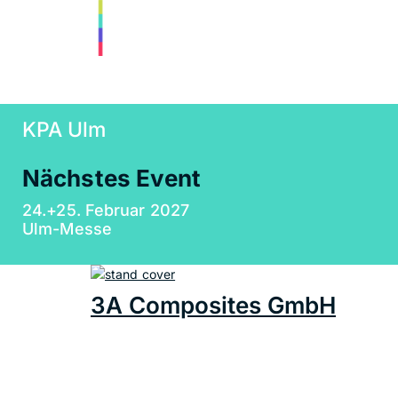
KPA Ulm
Nächstes Event
24.+25. Februar 2027
Ulm-Messe
3A Composites GmbH