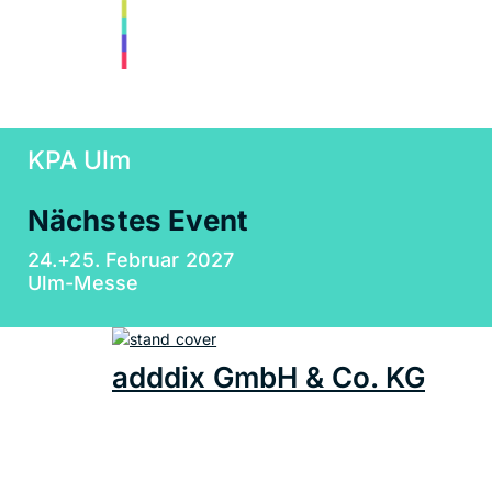
KPA Ulm
Nächstes Event
24.+25. Februar 2027
Ulm-Messe
adddix GmbH & Co. KG