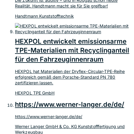
Die Zukunft ist additiv – und in Rodgau schon heute
Realität. Handtmann macht sie für Sie greifbar!
Handtmann Kunststofftechnik
HEXPOL entwickelt emissionsarme
TPE-Materialien mit Recyclinganteil
für den Fahrzeuginnenraum
HEXPOL hat Materialien der Dryflex-Circular-TPE-Reihe
erfolgreich gemäß dem Porsche-Standard PN 780
zertifizieren lassen.
HEXPOL TPE GmbH
https://www.werner-langer.de/de/
https://www.werner-langer.de/de/
Werner Langer GmbH & Co. KG Kunststofffertigung und
Werkzeugbau