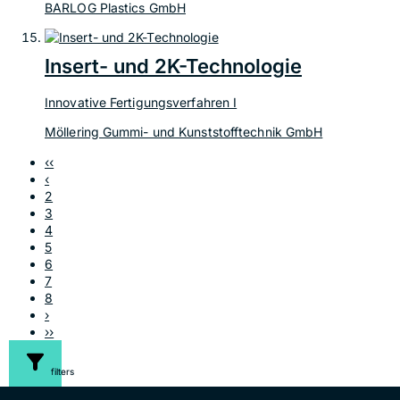
BARLOG Plastics GmbH
Insert- und 2K-Technologie
Innovative Fertigungsverfahren I
Möllering Gummi- und Kunststofftechnik GmbH
‹‹
‹
2
3
4
5
6
7
8
›
››
filters