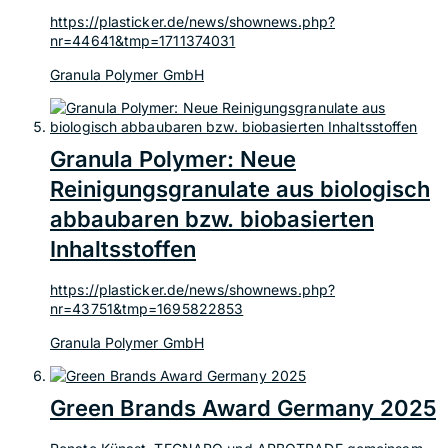
https://plasticker.de/news/shownews.php?
nr=44641&tmp=1711374031
Granula Polymer GmbH
Granula Polymer: Neue
Reinigungsgranulate aus biologisch
ab­bau­bar­en bzw. biobasierten
Inhaltsstoffen
https://plasticker.de/news/shownews.php?
nr=43751&tmp=1695822853
Granula Polymer GmbH
Green Brands Award Germany 2025